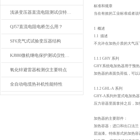
标准和规章
浅谈变压器直流电阻测试仪特点技术参数
当在有效的工业标准或者说
QJ57直流电阻电桥怎么用？
1
概述
1.1
描述
SF6充气式试验变压器结构
不允许在加热介质的大气压
KJ880微机继电保护测试仪性能指标技术参数
1.1.1 GHY
系列
GHY
系统电加热器用于预热
氧化锌避雷器检测仪主要特点
加热器的表面负荷低，可以
全自动电缆热补机性能特性
1.1.2 GHL-A
系列
GHY-A
系列外置式电加热器
压力容器里面拿掉之后，加
加热器的主要部件：
加热容器：进口和出口法兰
层油漆。特殊形式的加热容