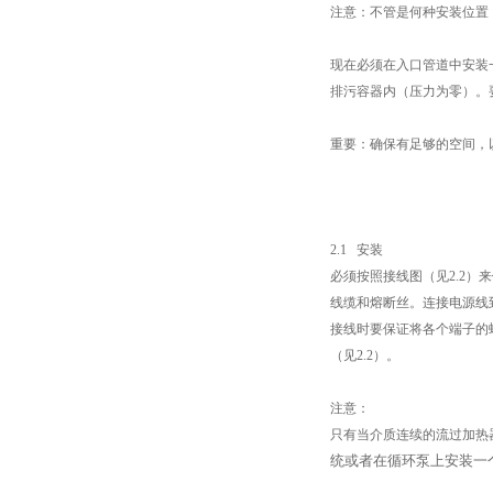
注意：不管是何种安装位置
现在必须在入口管道中安装
排污容器内（压力为零）。
重要：确保有足够的空间，
2.1
安装
必须按照接线图（见
2.2
）来
线缆和熔断丝。连接电源线
接线时要保证将各个端子的
（见
2.2
）。
注意：
只有当介质连续的流过加热
统或者在循环泵上安装一