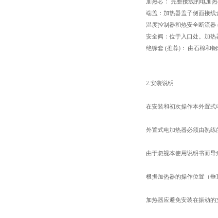
加热芯：
完整接线的电加热
端盖：加热器盖子侧面接线
温度控制器和热安全断流器
安全阀：位于入口处。加热
绝缘套
(
推荐
)
：
由石棉和钢
2.
安装说明
在安装和初次操作本外置式
外置式电加热器必须由熟练
由于忽视本使用说明书而导
根据加热器的操作位置（垂
加热器应避免安装在振动的