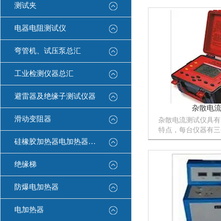
测试夹
器为单档5000V测
阻值高达500GΩ.
流均≥2.5mA...
电器电阻测试仪
弯管机、试压泵总汇
工业检测仪器总汇
避雷器及绝缘子测试仪器
杂散电
滑动变阻器
杂散电流测试仪具有
特点，每台仪器有三
集通道，采用多台仪
硅橡胶加热器电加热器康登电气
采集数据可造存储在
绝缘梯
防爆电加热器
电加热器