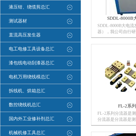
液压钳、绕缆剪总汇
SDDL-800
测试器材
SDDL-8000B大
器），我公司自行研
直流高压发生器
备，它集国内外同类
身，采用数控技术，
电工电修工具设备总汇
上一代升流器相比，
大容量的自藕调压器和
漆包线电动刮漆器总汇
电机万用绕线模总汇
拆线机、烘箱总汇
数控绕线机总汇
FL-2系
FL-2系列分流器是
国内外工业修补剂总汇
分流器是分流器是测
根据直流电流通过电
生电压的原理制成。
机械机修工具总汇