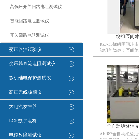
高低压开关回路电阻测试仪
智能回路电阻测试仪
开关回路电阻测试仪
绕组匝间
RZJ-35绕组匝间
变压器油试验仪
绕组的隐患：匝间绝
路）、电晕放电、绕
异。确地检测判定绕
变压器直流电阻测试仪
阻抗不平衡隐患。
微机继电保护测试仪
高压无线核相仪
大电流发生器
LCR数字电桥
全自动绝缘油
AK983全自动绝缘
电缆故障测试仪