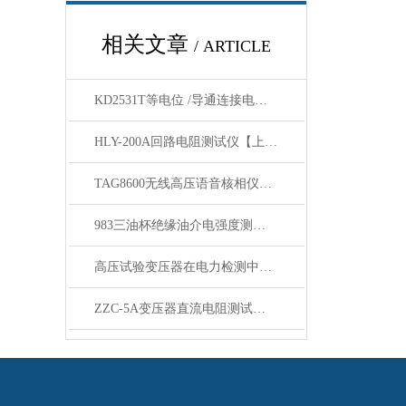
相关文章
/ ARTICLE
KD2531T等电位 /导通连接电阻测量仪性能特征
HLY-200A回路电阻测试仪【上海康登电气】
TAG8600无线高压语音核相仪产品特点工作原理
983三油杯绝缘油介电强度测试仪仪器特点
高压试验变压器在电力检测中的用途？
ZZC-5A变压器直流电阻测试仪特点与使用方法