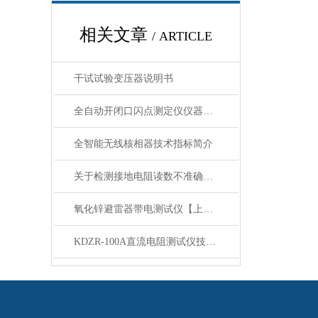
相关文章
/ ARTICLE
干试试验变压器说明书
全自动开闭口闪点测定仪仪器特点
全智能无线核相器技术指标​简介
关于检测接地电阻读数不准确的探讨
氧化锌避雷器带电测试仪【上海康登电气】测量 原理
KDZR-100A直流电阻测试仪技术参数与功能