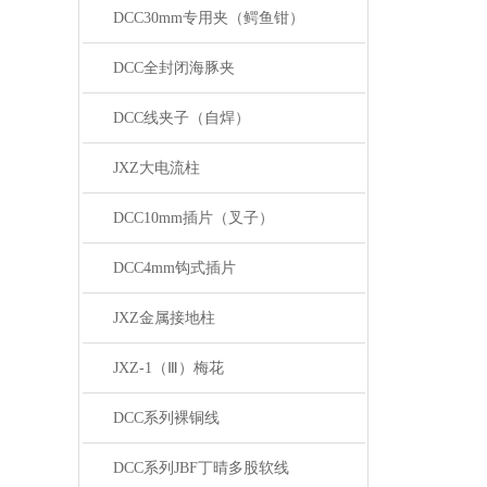
DCC30mm专用夹（鳄鱼钳）
DCC全封闭海豚夹
DCC线夹子（自焊）
JXZ大电流柱
DCC10mm插片（叉子）
DCC4mm钩式插片
JXZ金属接地柱
JXZ-1（Ⅲ）梅花
DCC系列裸铜线
DCC系列JBF丁晴多股软线