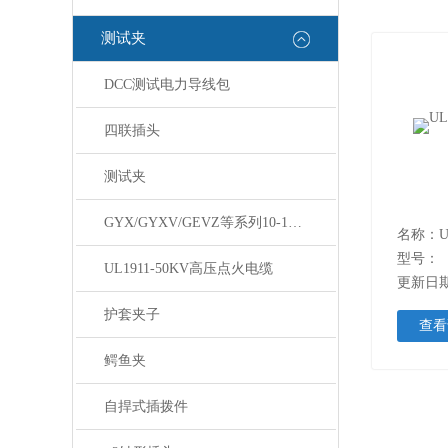
测试夹
DCC测试电力导线包
四联插头
测试夹
GYX/GYXV/GEVZ等系列10-150KV高压线
名称：U
型号：
UL1911-50KV高压点火电缆
更新日期：
护套夹子
查看
鳄鱼夹
自捍式插拨件