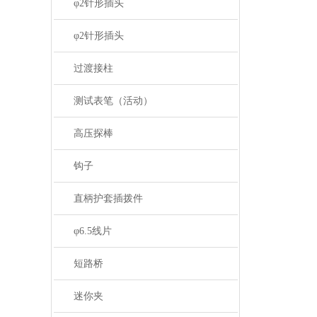
φ2针形插头
φ2针形插头
过渡接柱
测试表笔（活动）
高压探棒
钩子
直柄护套插拨件
φ6.5线片
短路桥
迷你夹