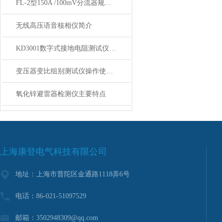
FL-2型150A /100mV分流器规格书
无线高压语音核相仪简介
KD3001数字式接地电阻测试仪操作指南
变压器变比组别测试仪操作使用方法
氧化锌避雷器检测仪主要特点
上海康登电气科技有限公司
地址：上海市普陀区金通路1118弄6号
电话：86-021-51097529
邮箱：3502948309@qq.com