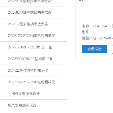
ZC6221A 型程控噪声信号发生器/滤波器
ZC2882型脉冲式线圈测试仪
ZC6012型多路功率放大器
型号：
ZC2617D/ZC2618D电容测量仪
更新日期：2026-01-
ZC7112D/ZC7122D型 交、直流耐压绝缘测试仪
查看详情
ZC2829/ZC2829A型精密LCR数字电桥
ZC4822晶体管特性图示仪
ZC2776D/ZC2775D电感测试仪
元器件参数测试仪器
电气安规测试仪器