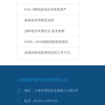
KVA-5继电器综合实验装置产品概述
验电器使用规范说明
油料电导率测定仪 技术参数
KDHL-100A智能回路电阻测试仪面板说明及接线
浅谈回路电阻测试仪的工作方式
上海康登电气科技有限公司
地址：上海市普陀区金通路1118弄6号
电话：86-021-51097529