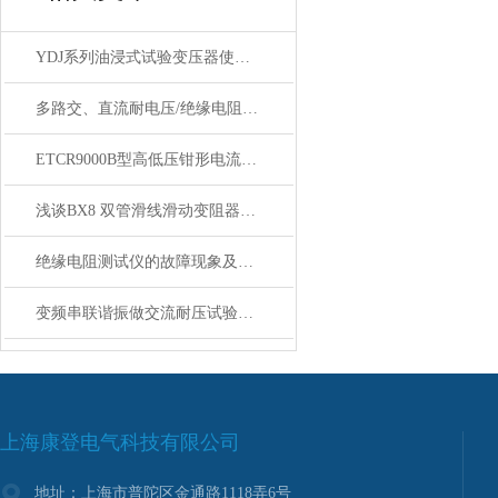
YDJ系列油浸式试验变压器使用方法
多路交、直流耐电压/绝缘电阻测试仪 性能特点
ETCR9000B型高低压钳形电流表产品特点
浅谈BX8 双管滑线滑动变阻器使用方法技术参数选型
绝缘电阻测试仪的故障现象及排除方法如下
变频串联谐振做交流耐压试验的注意事项
上海康登电气科技有限公司
地址：上海市普陀区金通路1118弄6号