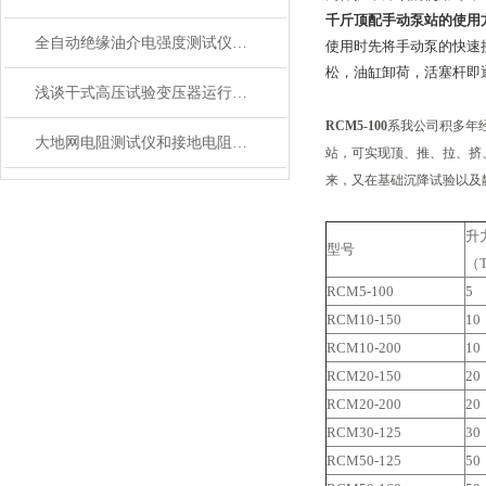
千斤顶配手动泵站的使用
全自动绝缘油介电强度测试仪油杯清洗方法
使用时先将手动泵的快速
松，油缸卸荷，活塞杆即
浅谈干式高压试验变压器运行前试验项目
RCM5-100
系我公司积多年
大地网电阻测试仪和接地电阻测试仪的区别，如何选?
站，可实现顶、推、拉、挤
来，又在基础沉降试验以及
升
型号
（
RCM5-100
5
RCM10-150
10
RCM10-200
10
RCM20-150
20
RCM20-200
20
RCM30-125
30
RCM50-125
50