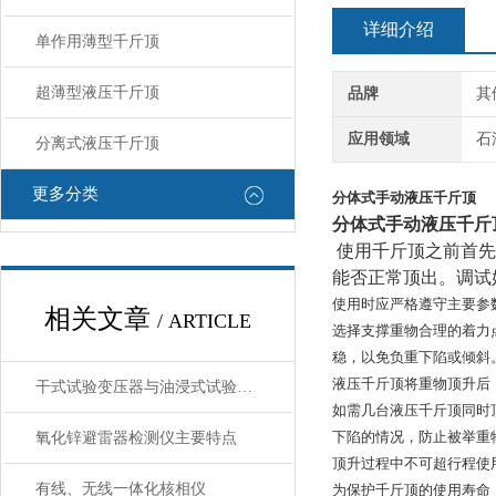
详细介绍
单作用薄型千斤顶
超薄型液压千斤顶
品牌
其
应用领域
石
分离式液压千斤顶
更多分类
分体式手动液压千斤顶
分体式手动液压千斤
使用千斤顶之前首先
能否正常顶出。调试
使用时应严格遵守主要参
相关文章
/ ARTICLE
选择支撑重物合理的着力
稳，以免负重下陷或倾斜
液压千斤顶将重物顶升后
干式试验变压器与油浸式试验变压器特点分析
如需几台液压千斤顶同时
下陷的情况，防止被举重
氧化锌避雷器检测仪主要特点
顶升过程中不可超行程使
有线、无线一体化核相仪
为保护千斤顶的使用寿命