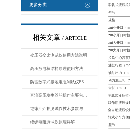
更多分类
车载式液压拉
型号
规格
zui小开口（
zui小开口时
相关文章
/ ARTICLE
zui大开口（
zui大开口时
变压器变比测试仪使用方法说明
拉马中心高度
油缸行程（m
高压放电棒结构原理使用方法
油缸出力（m
动力源三相（
防雷数字式接地电阻测试仪ES3000
全长（mm）
直流高压发生器的操作主要包括三步
车载式液压拉
双作用液压设
绝缘油介损测试仪技术参数与功能特点
全自动液压设
轮式小车方便
绝缘电阻测试仪原理详解
型号