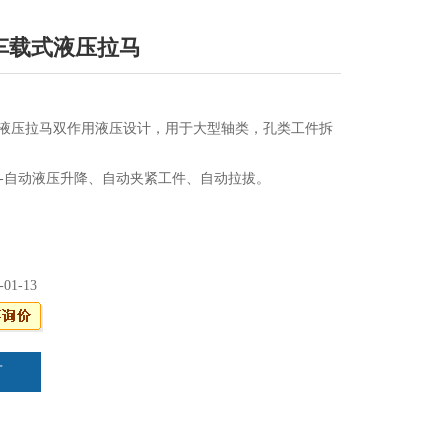
37车载式液压拉马
车载式液压拉马双作用液压设计，用于大型轴类，孔类工件拆
-自动液压升降、自动夹紧工件、自动拉拔。
动，可随时更换工作场地。
-01-13
言