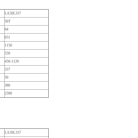
LA50L337
50T
64
651
1150
559
450-1120
337
50
380
2590
LA50L337