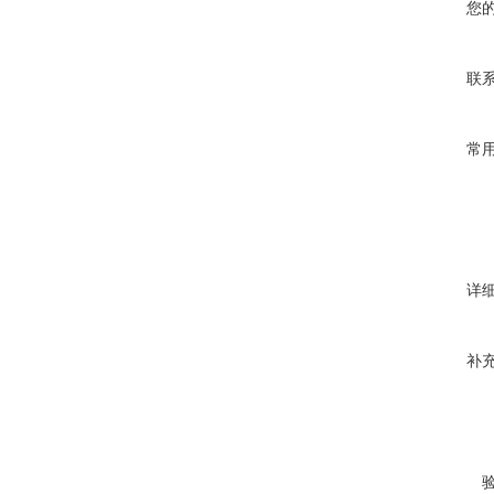
您
联
常
详
补