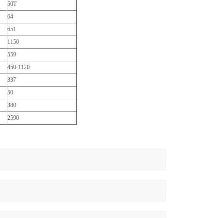
50T
64
651
1150
559
450-1120
337
50
380
2590