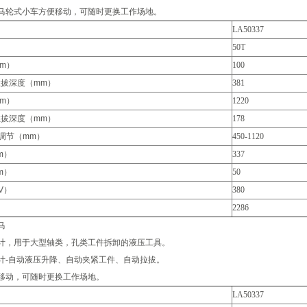
马轮式小车方便移动，可随时更换工作场地。
LA50337
50T
mm）
100
拉拔深度（mm）
381
mm）
1220
拉拔深度（mm）
178
调节（mm）
450-1120
m）
337
m）
50
V）
380
2286
马
计，用于大型轴类，孔类工件拆卸的液压工具。
计-自动液压升降、自动夹紧工件、自动拉拔。
移动，可随时更换工作场地。
LA50337