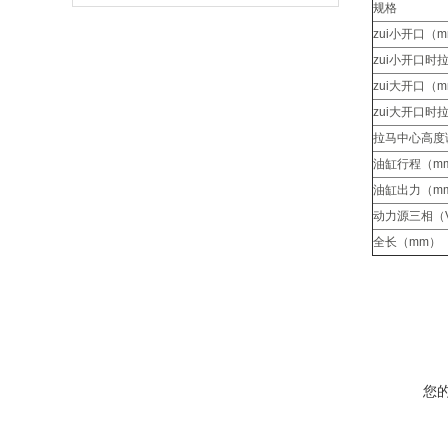
规格
zui小开口（
zui小开口时
zui大开口（
zui大开口时
拉马中心高度
油缸行程（m
油缸出力（m
动力源三相（
全长（mm）
您