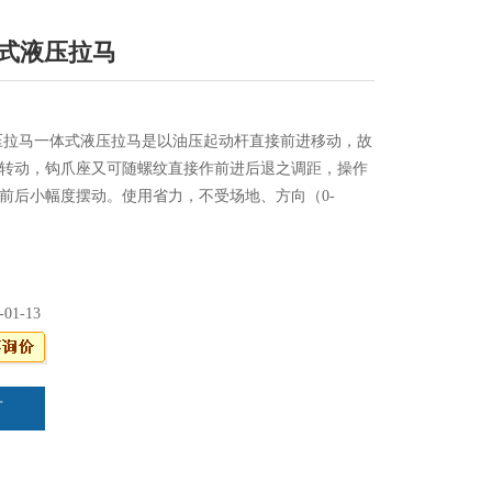
体式液压拉马
液压拉马一体式液压拉马是以油压起动杆直接前进移动，故
转动，钩爪座又可随螺纹直接作前进后退之调距，操作
前后小幅度摆动。使用省力，不受场地、方向（0-
置（2爪、3爪）限制，广泛应用于拆卸各种圆盘、法兰、齿
轮等。是替代传统拉马（拔轮器）的理想化工具。
-01-13
言