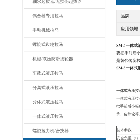
轴承起拔器/无损伤起拔器
偶合器专用拉马
品牌
应用领域
手动机械拉马
螺旋式齿轮拉马
SM-5一体
要把手前后小
机械/液压防滑拔轮器
是替代传统
SM-5一体
车载式液压拉马
分离式液压拉马
一体式液压拉
一体式液压拉
分体式液压拉马
把手前后小幅
承、皮带轮等
一体式液压拉马
技术参数
螺旋拉力机/合拢器
安全负重（t）