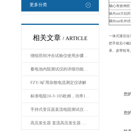
更多分类
轴心有效伸距
纵向zui大拉
横向zui长外
相关文章
一体式液压拉
/ ARTICLE
把手前后小幅
承、皮带轮等
绕组匝间冲击试验仪使用步骤的详细说明
蓄电池内阻测试仪的详细功能原理及使用方法？
FZY-3矿用杂散电流测定仪讲解
您
标准电阻10-3~105欧姆，功率1/2w，线绕型
手持式变压器直流电阻测试仪操作说明
您
高压发生器 直流高压发生器 超低频高压发生器