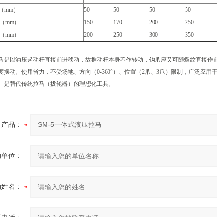
（mm）
50
50
50
50
距（mm）
150
170
200
250
径（mm）
200
250
300
350
马是以油压起动杆直接前进移动，故推动杆本身不作转动，钩爪座又可随螺纹直接作
度摆动。使用省力，不受场地、方向（0-360°）、位置（2爪、3爪）限制，广泛应
。是替代传统拉马（拔轮器）的理想化工具。
产品：
的单位：
的姓名：