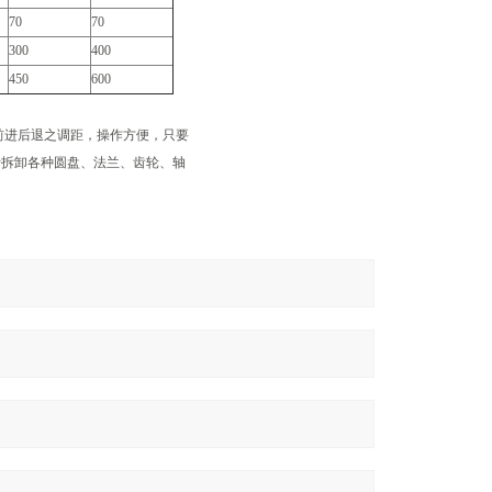
70
70
300
400
450
600
前进后退之调距，操作方便，只要
用于拆卸各种圆盘、法兰、齿轮、轴