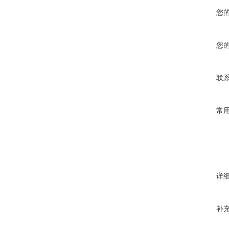
您
您
联
常
详
补