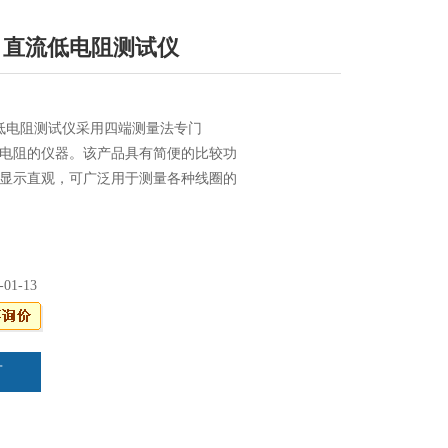
1型 直流低电阻测试仪
直流低电阻测试仪采用四端测量法专门
电阻的仪器。该产品具有简便的比较功
显示直观，可广泛用于测量各种线圈的
变压器绕组的电阻，电缆的导线电阻，
座等电器的接触电阻和金属铆接电阻。
-01-13
言