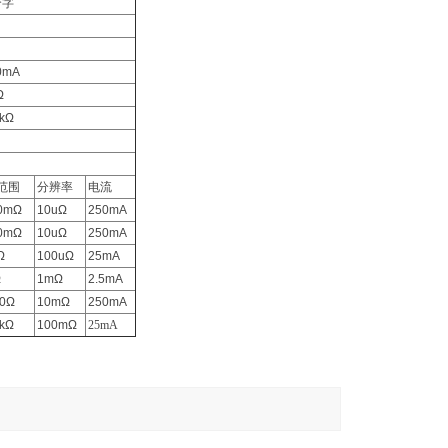
个字
）
0mA
Ω
kΩ
范围
分辨率
电流
0mΩ
10uΩ
250mA
0mΩ
10uΩ
250mA
Ω
100uΩ
25mA
Ω
1mΩ
2.5mA
00Ω
10mΩ
250mA
kΩ
100mΩ
25mA