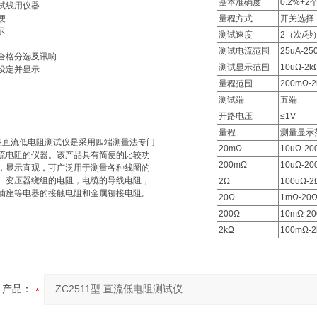
基本准确度
0.2%+2
试线用仪器
便
量程方式
开关选择
示
测试速度
2（次/秒
测试电流范围
25uA-25
合格分选及讯响
测试显示范围
10uΩ-2k
设定并显示
量程范围
200mΩ-2
测试端
五端
开路电压
≤1V
量程
测量显示
型直流低电阻测试仪是采用四端测量法专门
20mΩ
10uΩ-20
流电阻的仪器。该产品具有简便的比较功
200mΩ
10uΩ-20
，显示直观，可广泛用于测量各种线圈的
、变压器绕组的电阻，电缆的导线电阻，
2Ω
100uΩ-2
插座等电器的接触电阻和金属铆接电阻。
20Ω
1mΩ-20
200Ω
10mΩ-2
2kΩ
100mΩ-2
产品：