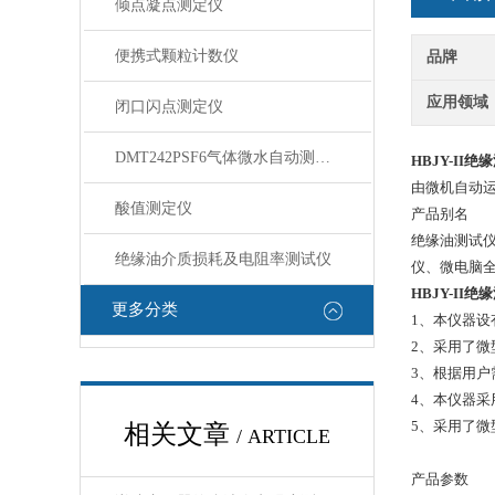
倾点凝点测定仪
便携式颗粒计数仪
品牌
应用领域
闭口闪点测定仪
DMT242PSF6气体微水自动测定仪
HBJY-II
由微机自动
酸值测定仪
产品别名
绝缘油测试
绝缘油介质损耗及电阻率测试仪
仪、微电脑
HBJY-II
更多分类
1、本仪器
2、采用了
3、根据用户
4、本仪器
5、采用了微
相关文章
/ ARTICLE
产品参数