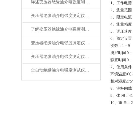
详述变压器绝缘油介电强度测定仪各部件的功能特性及应用意义
1、工作电源：A
2、测量范围：
变压器绝缘油介电强度测定仪规范操作方法深度解析与分享
3、限定电流
4、测量精度
了解变压器绝缘油介电强度测定仪各组成部件功能特点才能更好的使用它
5、调压速度：
6、预定设置
变压器绝缘油介电强度测定仪：技术与应用解析
次数：1－9
搅拌时间 0－
变压器绝缘油介电强度测定仪的神奇之处
静置时间 0－
7、使用条件
全自动绝缘油介电强度测试仪参数
环境温度0℃
相对湿度≤75
8、油杯间隙
9、体 积：415
10、重 量：2