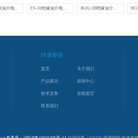
变压器绝缘油介电强度测定仪(测定仪)
ES-10绝缘油介电强度测试仪
JKJQ-1B绝缘油介电强度测试仪
快速链接
首页
关于我们
产品展示
新闻中心
技术文章
在线留言
联系我们
ved
备案号：沪ICP备16026206号-13
总访问量：515775
管理登陆
技术支