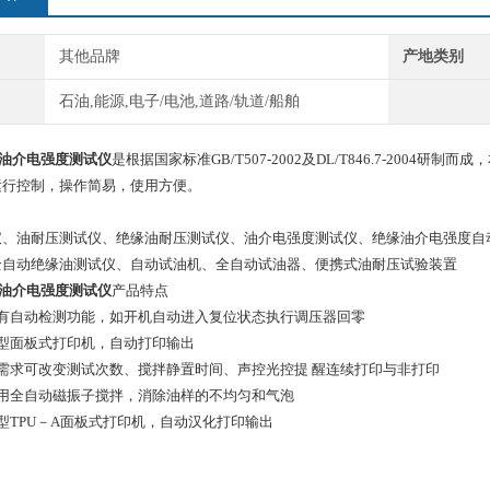
其他品牌
产地类别
石油,能源,电子/电池,道路/轨道/船舶
绝缘油介电强度测试仪
是根据国家标准GB/T507-2002及DL/T846.7-20
运行控制，操作简易，使用方便。
仪、油耐压测试仪、绝缘油耐压测试仪、油介电强度测试仪、绝缘油介电强度自
全自动绝缘油测试仪、自动试油机、全自动试油器、便携式油耐压试验装置
绝缘油介电强度测试仪
产品特点
设有自动检测功能，如开机自动进入复位状态执行调压器回零
微型面板式打印机，自动打印输出
需求可改变测试次数、搅拌静置时间、声控光控提 醒连续打印与非打印
采用全自动磁振子搅拌，消除油样的不均匀和气泡
型TPU－A面板式打印机，自动汉化打印输出