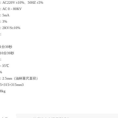
C220V ±10%、50HZ ±5%
AC 0－80KV
：5mA
：3%
2KV/S±10%
：
1分39秒
10分39秒
：
－35℃
%
：2.5mm（油杯塞尺直径）
×315×315mm3
8kg