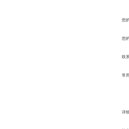
您
您
联
常
详