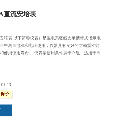
1-A直流安培表
A直流安培表 以下简称仪表）是磁电系张线支承携带式指示电
路中测量电流和电压使用，仪器具有良好的防颠震性能
和使用使用寿命。 仪表按使用条件属于Ｐ组，适用于周
amp;amp;#177;10℃及相对湿度为25%-80%的条件下工
-01-13
言