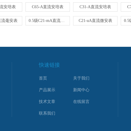
直流安培表
C65-A直流安培表
C31-A直流安培表
C
A直流毫安表
0.5级C21-mA直流毫安表
C21-uA直流微安表
快速链接
首页
关于我们
产品展示
新闻中心
技术文章
在线留言
联系我们