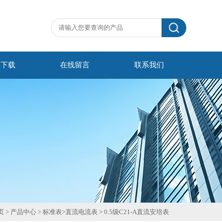
料下载
在线留言
联系我们
页
>
产品中心
>
标准表
>
直流电流表
>
0.5级C21-A直流安培表