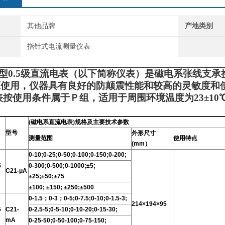
其他品牌
产地类别
指针式电流测量仪表
0.5级直流电表（以下简称仪表）是磁电系张线支承
压使用，仪器具有良好的防颠震性能和较高的灵敏度和
用条件属于Ｐ组，适用于周围环境温度为23±10℃及
(磁电系直流电表)规格及主要技术参数
型号
外形尺寸
测量范围
使用特点
(mm）
0-10;0-25;0-50;0-100;0-150;0-200;
5
0-300;0-500;0-1000;±5;
C21-μA
±25;±50;±75
±100; ±150; ±250;±500
0-1.5；0-3；0-5;0-7.5;0-10;0-1.5-3;
214×194×95
5
C21-
0-2.5-5;0-5-10;0-10-20;0-15-30;
mA
0-25-50;0-50-100;0-75-150;