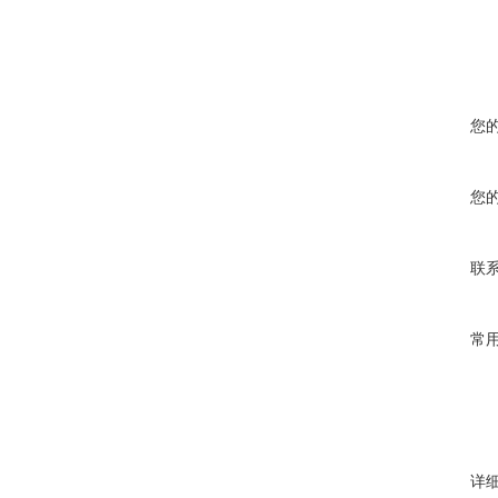
您
您
联
常
详