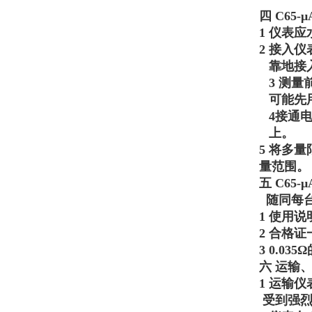
四
C65
1 仪表
2 接入
靠地接
3 测
可能先
4接通
上。
5 将多量
量范围。
五
C65
随同每台
1 使用
2 合格
3 0.03
六 运输
1 运输
受到强烈