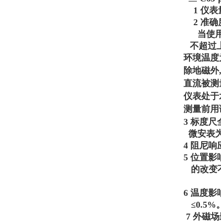
1 仪表
2 准确
当使
不超过
环境温度为
除地磁外
直流被测
仪表处于
测量前用
3 标度尺
微安表为
4 阻尼
5 位置
的改变不
-
6 温度影
≤
0.
5
%
7
外磁场