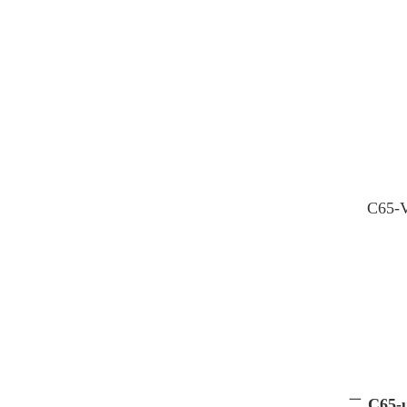
C65-
二
C65