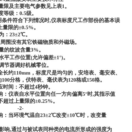
量限及主要电气参数见上表1。
度等级：0.5级。
用条件符合下列情况时,仪表标度尺工作部份的基本误
上量限的±
0.
5
%
。
：23±2℃。
,周围没有其它铁磁物质和外磁场。
量的纹波含量3%。
水平工作位置(允许偏差±1°
)
。
调节器调好机械零位。
全长约110
mm
，标度尺是均匀的，安培表、毫安表、
100分格，伏特表、毫伏表为120格或150格。
响应时间：不超过4秒钟。
影响：仪表自水平位置向任一方向偏离5°时,其指示值
超过上量限的±
0.
2
5%
。
2-
响：当环境气温自23±2℃改变±10℃时，改变量
。
影响,通过与被试表同种类的电流所形成的强度为