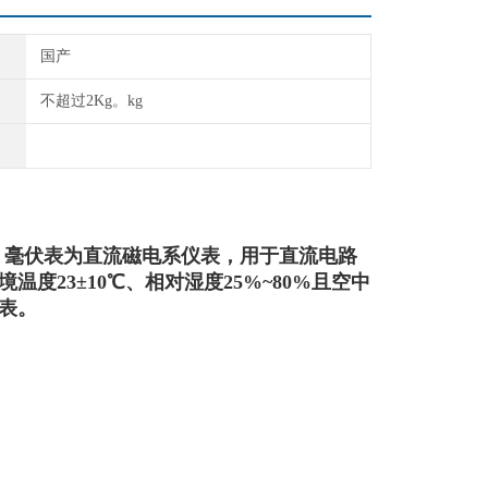
国产
不超过2Kg。kg
、毫伏表为直流
磁电系仪表，用于直流电路
环境温度23±10℃、相对湿度25%~80%且空中
表。