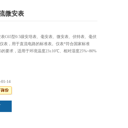
A直流微安表
微安表C65型0.5级安培表、毫安表、微安表、伏特表、毫伏
仪表，用于直流电路的标准表。仪表*符合国家标准
2-2006的要求，适用于环境温度23±10℃、相对湿度25%~80%
引仪表腐蚀的环境中。如用户需要本厂可提供特殊规范
-01-14
言