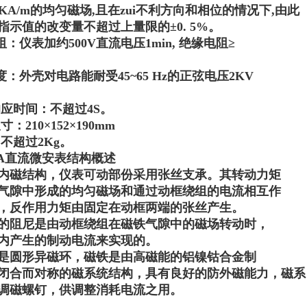
4KA/
m
的均匀磁场,且在zui不利方向和相位的情况下,由此
指示值的改变量不超过上量限的±
0. 5%
。
阻：仪表加约500V直流电压
1min,
绝缘电阻≥
度：外壳对电路能耐受45~65 Hz的正弦电压2KV
响应时间：不超过4S。
寸：210×152×190
mm
：不超过2K
g
。
-μA直流微安表
结构概述
内磁结构，仪表可动部份采用张丝支承。其转动力矩
气隙中形成的均匀磁场和通过动框绕组的电流相互作
，反作用力矩由固定在动框两端的张丝产生。
的阻尼是由动框绕组在磁铁气隙中的磁场转动时，
内产生的制动电流来实现的。
是圆形异磁环，磁铁是由高磁能的铝镍钴合金制
闭合而对称的磁系统结构，具有良好的防外磁能力，磁系
调磁螺钉，供调整消耗电流之用。