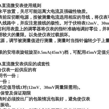
-μA直流微安表
使用规则
应水平放置，关尽可能远离大电流及强磁性物质。
仪表前应切断电源，按被测量电流选用相应的导线，将仪表
入线路中，并应注意接线的极性。对于伏特表12
mV
、
30
量前利用表盖上的调零器将仪表的指针准确地调好零位，并
用较大的量限。以免使仪表过载损坏。
电源，调节被测量值进行测量，测量时当指针偏转少于上量
限的安培表旋钮旋至0.5
mA(45mV)
档，可配用
45mV
定值
-μA直流微安表
供应的成套性
仪表一起供应的有
说明书一份；
证一份；
5Ω的定值导线1对(12
mV
、
30mV
两量限需用)。
、保管及保证期限
仪表时必须按出厂的包装情况包装好，避免使仪表
振动。