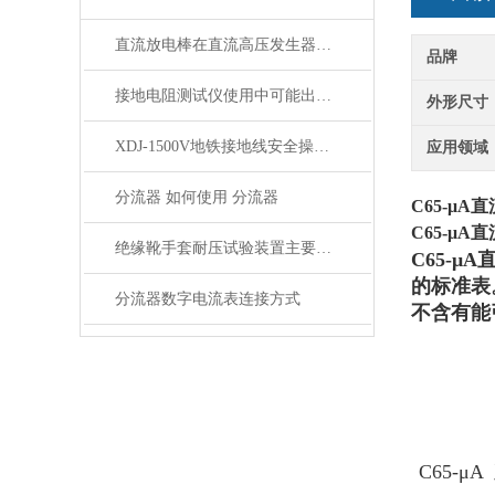
直流放电棒在直流高压发生器中的作用
品牌
接地电阻测试仪使用中可能出现的问题 如何解决
外形尺寸
XDJ-1500V地铁接地线安全操作方法
应用领域
分流器 如何使用 分流器
C65-μA
C65-μA
绝缘靴手套耐压试验装置主要特点技术参数上海康登电气科技有限公司
C65-μ
的标准表。
分流器数字电流表连接方式
不含有能
C65-μA