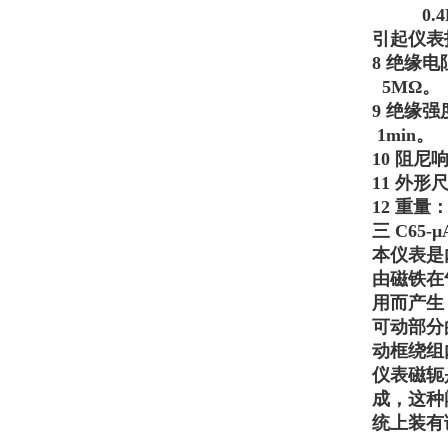
0.
引起仪表
8 绝缘电
5M
Ω。
9 绝缘强
1min
。
10 阻尼
11 外形尺
12 重量
三
C65
本仪表是
由磁铁在
用而产生
可动部分
动框绕组
仪表磁轭
成，这种
统上装有