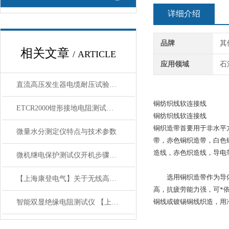
详细介绍
品牌
其
相关文章
/ ARTICLE
应用领域
石
直流高压发生器电缆耐压试验的操作步骤
铜纺织线软连接线
ETCR2000钳形接地电阻测试仪如何测量线路杆塔接地
铜纺织线软连接线
铜织造带首要用于非水平
微量水分测定仪特点与技术参数
带，赤色铜织造带，白色
造线，赤色织造线，导电
微机继电保护测试仪开机步骤及注意事项说明
选用铜织造带作为导体，
【上海康登电气】关于无线高压核相仪问题汇总解答
高，抗疲劳能力强，可*
铜线或镀锡铜线织造，用
智能双显绝缘电阻测试仪 【上海康登电气】测试方法