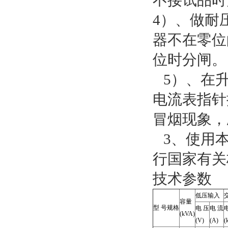
不接试品时
4）、做耐
器不在零位
位时分闸。
5）、在升
电流表指针
冒烟现象，
3、使用本
行国家有关
技术参数
低压输入
容量
型 号规格
电 压
电 流
(kVA)
(V)
(A)
(