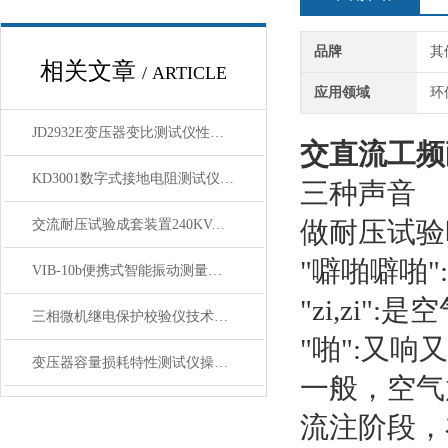
品牌
其
相关文章
/ ARTICLE
应用领域
环
JD2932E变压器变比测试仪性能优点
交直流工频
KD3001数字式接地电阻测试仪操作指南
三种声音
做耐压试验
交流耐压试验成套装置240KVA/120KV-承装类注意事项
"噼啪噼啪
VIB-10b便携式智能振动测量仪 技术参数
"zi,zi"
三相微机继电保护校验仪技术参数
"啪":又
变压器容量损耗特性测试仪操作方法
一般，空气
流注阶段，