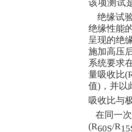
该项测试
绝缘
试
绝缘性能
呈现的绝
施加高压
系统要求
量吸收比
(
值
)
，并以
吸收比与
在同一次
(R
/R
60
S
15