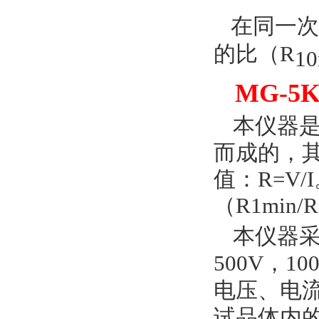
在同一次
的比（
R
10
MG-5
本
仪器
而成的，
值：
R=V/I
（
R1min/R
本
仪器
500V
，
10
电压、电
试品
体内