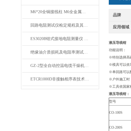
M6*20全铜接线柱 M6全金属接地柱 6MM电力测试柱 金属测试插座
品牌
回路电阻测试仪检定规程及其重要性探析
应用领域
ES3020B钳式接地电阻测量仪 多功能型）详细内容
液压导线钳
功能说明：
绝缘油介质损耗及电阻率测试仪主要性能及特点
※特别选择高
※模具可以依
GZ-2型全自动控温电缆干燥机性能用途
※单回路可以配
ETCR1000D非接触相序表技术参数
※户外施工时
※工具依国家
液压导线钳
：
型号
CO-100S
CO-200S