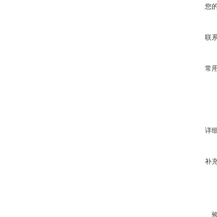
您
联
常
详
补