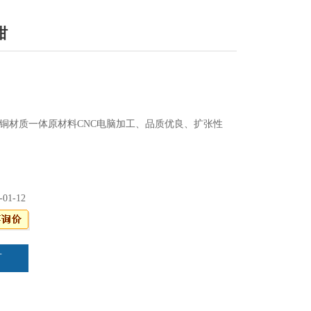
钳
铜材质一体原材料CNC电脑加工、品质优良、扩张性
压着物来计算压缩比；
回路泵浦，双回路100TO搭配泵浦CTE25AD或日本双
55VG-5.
-01-12
可以配套引擎发电机或引擎泵浦，单次作业仅8-12秒，
全。
准制造，以CNC线切割尺寸标准，准确度。
言