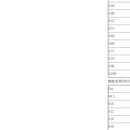
A44
A48
A52
A55
A60
A68
A71
A76
A90
A100
钢套管用100/
Dre
S8.5
S10
S12
S16
S18