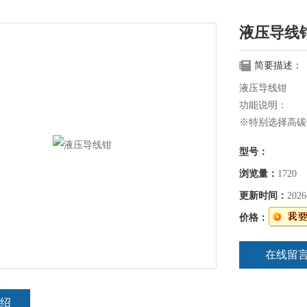
液压导线
简要描述：
液压导线钳
功能说明：
※特别选择高碳
强；
型号：
※模具可以依靠
※单回路可以配单
浏览量：
1720
回路控制泵浦UP-4
更新时间：
2026
※户外施工时，
价格：
施工Z迅速、安
※工具依国家标
在线留
绍