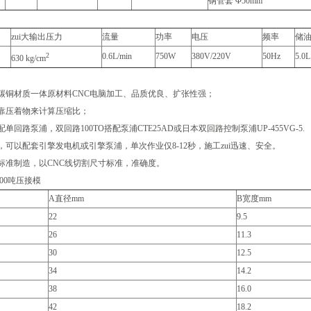
钢管套 Φ50mm
zui大输出压力
流量
功率
电压
频率
储
2
0.6L/min
750W
380V/220V
50Hz
5.0L
630 kg/cm
碳铜材质一体原材料CNC电脑加工、品质优良、扩张性强；
靠压着物来计算压缩比；
单回路泵浦，双回路100TO搭配泵浦CTE25AD或日本双回路控制泵浦UP-455VG-5.
，可以配套引擎发电机或引擎泵浦，单次作业仅8-12秒，施工zui迅速、安全。
标准制造，以CNC线切割尺寸标准，准确度。
200吨压接模
A直径mm
B宽度mm
22
9.5
26
11.3
30
12.5
34
14.2
38
16.0
42
18.2