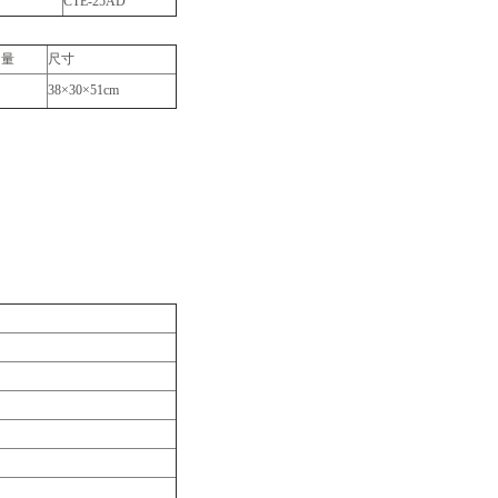
CTE-25AD
油量
尺寸
38×30×51cm