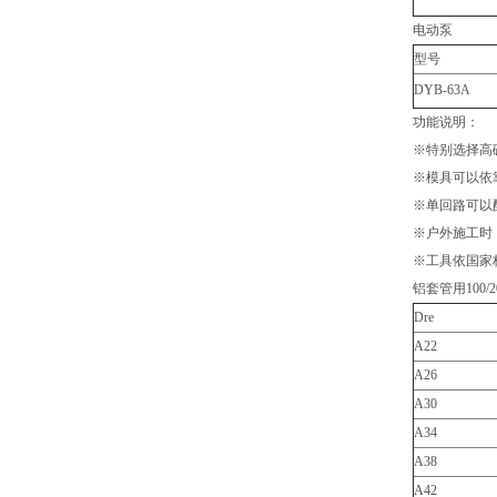
电动泵
型号
DYB-63A
功能说明：
※特别选择高
※模具可以依
※单回路可以配
※户外施工时
※工具依国家
铝套管用100/
Dre
A22
A26
A30
A34
A38
A42