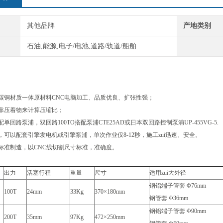
其他品牌
产地类别
石油,能源,电子/电池,道路/轨道/船舶
碳铜材质一体原材料CNC电脑加工、品质优良、扩张性强；
靠压着物来计算压缩比；
单回路泵浦，双回路100TO搭配泵浦CTE25AD或日本双回路控制泵浦UP-455VG-5.
，可以配套引擎发电机或引擎泵浦，单次作业仅8-12秒，施工zui迅速、安全。
标准制造，以CNC线切割尺寸标准，准确度。
出力
活塞行程
重量
尺寸
适用zui大外径
钢铝端子管套 Φ76mm
100T
24mm
33Kg
370×180mm
钢管套 Φ36mm
钢铝端子管套 Φ90mm
200T
35mm
97Kg
472×250mm