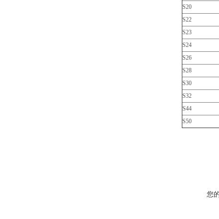
S20
S22
S23
S24
S26
S28
S30
S32
S44
S50
您