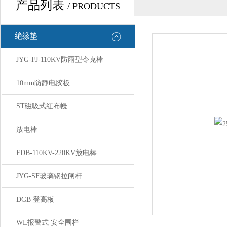
产品列表
/ PRODUCTS
绝缘垫
JYG-FJ-110KV防雨型令克棒
10mm防静电胶板
ST磁吸式红布幔
放电棒
FDB-110KV-220KV放电棒
JYG-SF玻璃钢拉闸杆
DGB 登高板
WL报警式 安全围栏