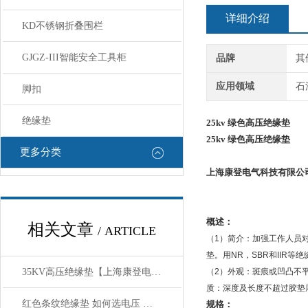
详细介绍
KD不锈钢折叠围栏
GJGZ-III智能安全工具柜
品牌
其
应用领域
石
脚扣
绝缘垫
25kv 绿色高压绝缘垫
25kv 绿色高压绝缘垫
更多分类
上海康登电气科技有限公
概述：
相关文章
/ ARTICLE
（1）简介：加强工作人员
垫。用NR，SBR和IIR
35KV高压绝缘垫【上海康登电气】概述：
（2）外观：斑痕或凹凸不
质：深度及长度不超过胶垫厚
红色条纹绝缘垫 如何选电压 选厚度
规格：