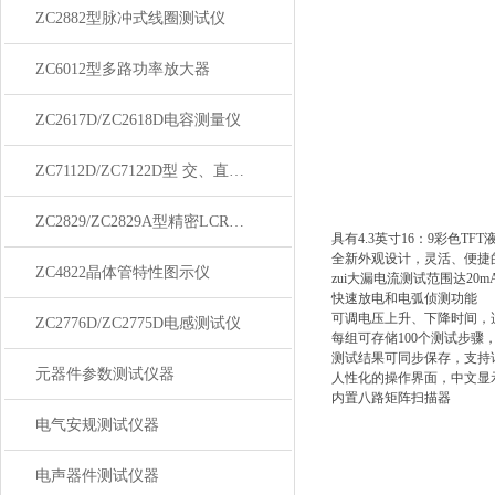
ZC2882型脉冲式线圈测试仪
ZC6012型多路功率放大器
ZC2617D/ZC2618D电容测量仪
ZC7112D/ZC7122D型 交、直流耐压绝缘测试仪
ZC2829/ZC2829A型精密LCR数字电桥
具有4.3英寸16：9彩色TF
全新外观设计，灵活、便捷
ZC4822晶体管特性图示仪
zui大漏电流测试范围达20m
快速放电和电弧侦测功能
可调电压上升、下降时间，
ZC2776D/ZC2775D电感测试仪
每组可存储100个测试步骤，
测试结果可同步保存，支持
元器件参数测试仪器
人性化的操作界面，中文显
内置八路矩阵扫描器
电气安规测试仪器
电声器件测试仪器