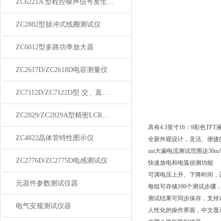
ZC6221A 型程控噪声信号发生器/滤波器
ZC2882型脉冲式线圈测试仪
ZC6012型多路功率放大器
ZC2617D/ZC2618D电容测量仪
ZC7112D/ZC7122D型 交、直流耐压绝缘测试仪
ZC2829/ZC2829A型精密LCR数字电桥
具有4.3英寸16：9彩色TF
ZC4822晶体管特性图示仪
全新外观设计，灵活、便捷
zui大漏电流测试范围达30m
ZC2776D/ZC2775D电感测试仪
快速放电和电弧侦测功能
可调电压上升、下降时间，
元器件参数测试仪器
每组可存储100个测试步骤，
测试结果可同步保存，支持
电气安规测试仪器
人性化的操作界面，中文显