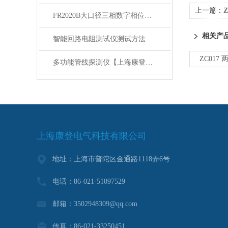
上一篇：
FR2020B大口径三相数字相位伏安表性能技术参数
相关产
智能回路电阻测试仪测试方法
ZC017
多功能管线探测仪【上海康登电气】讲解
上海康登电气科技有限公司
地址：上海市普陀区金通路1118弄6号
电话：86-021-51097529
邮箱：3502948309@qq.com
传真：86-021-33250451