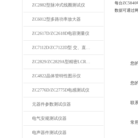
每台ZC58
ZC2882型脉冲式线圈测试仪
数据可通过网
ZC6012型多路功率放大器
ZC2617D/ZC2618D电容测量仪
ZC7112D/ZC7122D型 交、直流耐压绝缘测试仪
ZC2829/ZC2829A型精密LCR数字电桥
您
ZC4822晶体管特性图示仪
您
ZC2776D/ZC2775D电感测试仪
联
元器件参数测试仪器
电气安规测试仪器
常
电声器件测试仪器