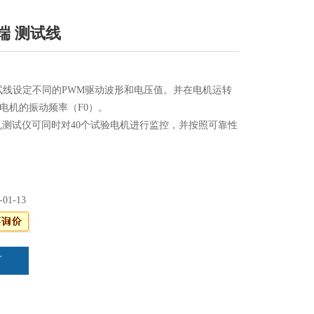
两端 测试线
 测试线设定不同的PWM驱动波形和电压值。并在电机运转
电机的振动频率（F0）。
0电机测试仪可同时对40个试验电机进行监控，并按照可靠性
记录每个电机的试验数据。
传递到PC进行处理。
-01-13
言