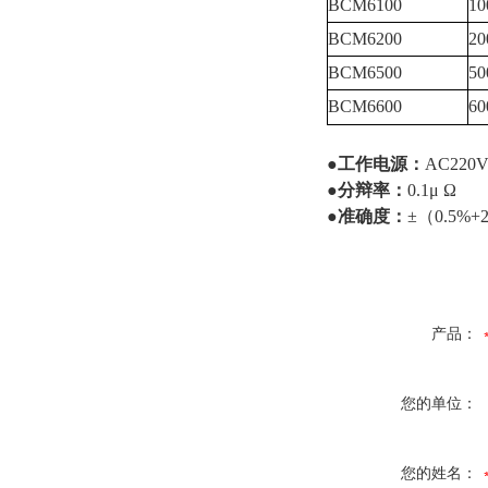
BCM6100
10
BCM6200
20
BCM6500
50
BCM6600
60
●
工作电源：
AC220
●
分
辩
率：
0.1μ Ω
●
准
确
度：
±（
0.5%+
产品：
您的单位：
您的姓名：