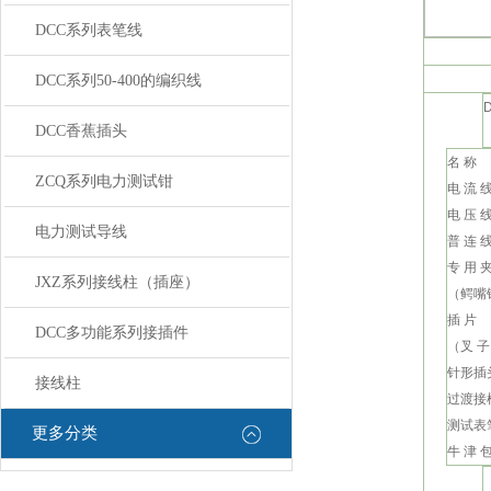
DCC系列表笔线
DCC系列50-400的编织线
DCC香蕉插头
名 称
ZCQ系列电力测试钳
电 流 
电 压 
电力测试导线
普 连 
专 用 
JXZ系列接线柱（插座）
（鳄嘴
插 片
DCC多功能系列接插件
（叉 
针形插
接线柱
过渡接
测试表
更多分类
牛 津 