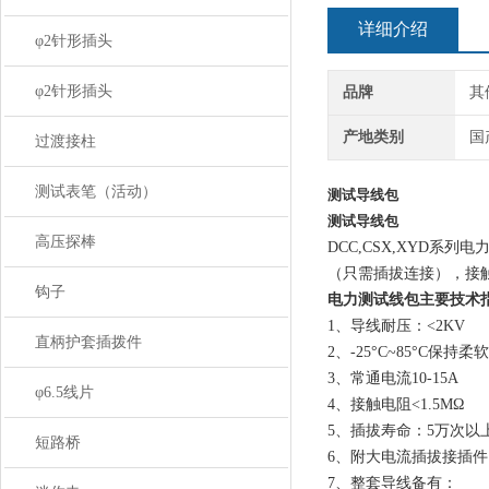
详细介绍
φ2针形插头
φ2针形插头
品牌
其
产地类别
国
过渡接柱
测试表笔（活动）
测试导线包
测试导线包
高压探棒
DCC,CSX,XYD
（只需插拔连接），接
钩子
电力测试线包
主要技术
1、导线耐压：<2KV
直柄护套插拨件
2、-25°C~85°C保持柔
3、常通电流10-15A
φ6.5线片
4、接触电阻<1.5MΩ
5、插拔寿命：5万次以
短路桥
6、附大电流插拔接插
7、整套导线备有：