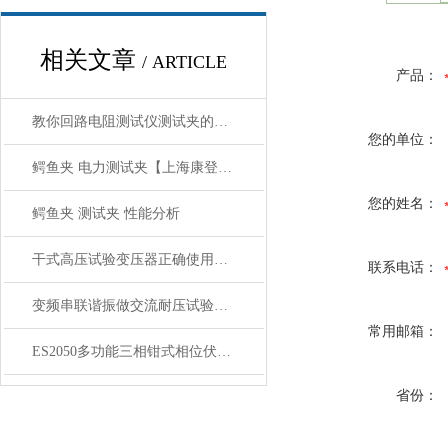
相关文章
/ ARTICLE
产品：
教你回路电阻测试仪测试夹的正确接线方法
您的单位：
鳄鱼夹 电力测试夹【上海康登电气】讲解
您的姓名：
鳄鱼夹 测试夹 性能分析
干式高压试验变压器正确使用操作方法
联系电话：
变频串联谐振做交流耐压试验的注意事项
常用邮箱：
ES2050多功能三相钳式相位伏安表详细内容
省份：