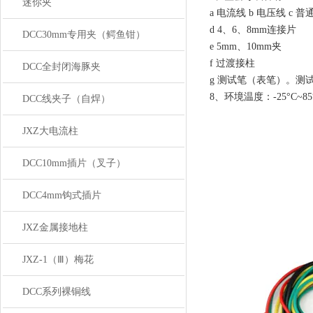
迷你夹
a 电流线 b 电压线 c
d 4、6、8mm连接片
DCC30mm专用夹（鳄鱼钳）
e 5mm、10mm夹
f 过渡接柱
DCC全封闭海豚夹
g 测试笔（表笔）。测
8、
环境温度：-25°C~8
DCC线夹子（自焊）
JXZ大电流柱
DCC10mm插片（叉子）
DCC4mm钩式插片
JXZ金属接地柱
JXZ-1（Ⅲ）梅花
DCC系列裸铜线