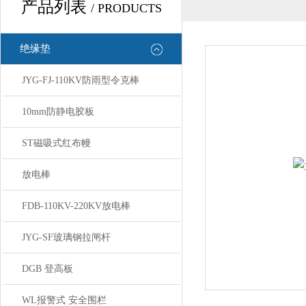
产品列表
/ PRODUCTS
绝缘垫
JYG-FJ-110KV防雨型令克棒
10mm防静电胶板
ST磁吸式红布幔
放电棒
FDB-110KV-220KV放电棒
JYG-SF玻璃钢拉闸杆
DGB 登高板
WL报警式 安全围栏