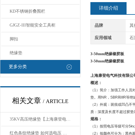
详细介绍
KD不锈钢折叠围栏
GJGZ-III智能安全工具柜
品牌
其
应用领域
石
脚扣
绝缘垫
3-50mm绝缘橡胶板
3-50mm绝缘橡胶板
更多分类
上海康登电气科技有限公
概述：
（1）简介：加强工作人员
垫。用NR，SBR和IIR
相关文章
/ ARTICLE
（2）外观：斑痕或凹凸不
质：深度及长度不超过胶垫厚
规格：
35KV高压绝缘垫【上海康登电气】概述：
（1）按照电压等级可分5kv,10kv
红色条纹绝缘垫 如何选电压 选厚度
（2）按颜色可分为：黑