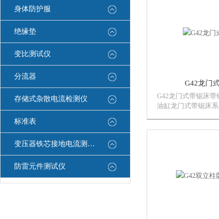
身体防护服
绝缘垫
变比测试仪
分流器
G42龙门
G42龙门式带锯床
存储式杂散电流检测仪
油缸龙门式带锯床系
设计，制造。结构合
标准表
外观大方，生产效率
理想的下料设备。导
变压器铁芯接地电流测试仪
的线性导轨。主传动
螺旋伞...
防雷元件测试仪