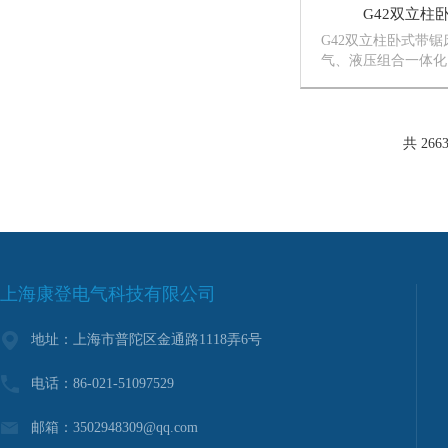
G42双立柱
G42双立柱卧式带
气、液压组合一体化
缝小，精度高，效率
动送料，加强型可调
确保锯切精度，液压
速，可设定Z佳的切
共 266
面均涂硬...
上海康登电气科技有限公司
地址：上海市普陀区金通路1118弄6号
电话：86-021-51097529
邮箱：3502948309@qq.com