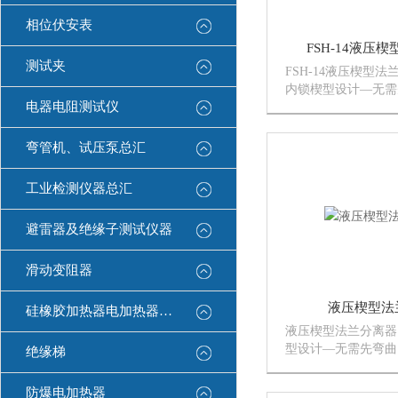
相位伏安表
FSH-14液压
测试夹
FSH-14液压楔型
内锁楔型设计—无需
电器电阻测试仪
避免了连接处的滑落
6mm的间隙便可工
极少，结实耐用，无
弯管机、试压泵总汇
护。
工业检测仪器总汇
避雷器及绝缘子测试仪器
滑动变阻器
液压楔型法
硅橡胶加热器电加热器康登电气
液压楔型法兰分离器
型设计—无需先弯曲
绝缘梯
连接处的滑落。※Z
隙便可工作。※可移
防爆电加热器