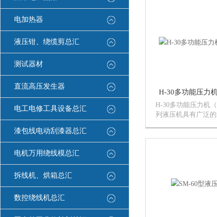
实耐用，无需花精力
电加热器
液压钳、绕缆剪总汇
测试器材
直流高压发生器
H-30多功能压力
H-30多功能压力机
电工电修工具设备总汇
列液压机具有广泛的
各种塑性材料的压力
漆包线电动刮漆器总汇
挤压、弯曲、折边、
同时也可用于各种塑
电机万用绕线模总汇
压制成型。此外，尚
正...
拆线机、烘箱总汇
数控绕线机总汇