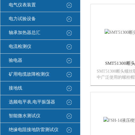
电气仪表装置
电力试验设备
轴承加热器总汇
电流检测仪
验电器
SMT51300
SMT51300断头螺
矿用电缆故障检测仪
中广泛使用的螺栓帽
高温或腐蚀性环境中
接地线
死，有的由于被砸碰
之，出现问题，要拆
难的，以往的做法通
选频电平表,电平振荡器
焊...
智能微水测试仪
绝缘电阻接地防雷测试仪