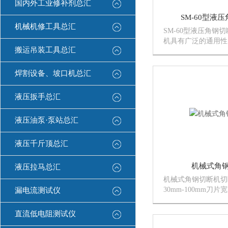
国内外工业修补剂总汇
SM-60型液
机械机修工具总汇
SM-60型液压角钢
机具有广泛的通用性
搬运吊装工具总汇
性材料的压力加工和
弯曲、折边、冲压、
可用于各种塑料、粉
焊割设备、坡口机总汇
型。此外，尚可用于
装和...
液压扳手总汇
液压油泵·泵站总汇
液压千斤顶总汇
机械式角
液压拉马总汇
机械式角钢切断机切
30mm-100mm刀片
漏电流测试仪
程80mm冲刀行程8
30r/min更换刀片
直流低电阻测试仪
≤Φ30mm电机功率