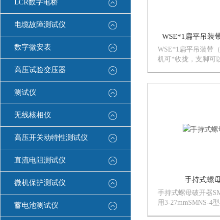
LCR数字电桥
电缆故障测试仪
WSE*1扁平吊
数字微安表
WSE*1扁平吊装带
机可*收拢，支脚可
藏容易不占空间。※
高压试验变压器
泵提供快速起吊，并
地下降。※滚动轴承
测试仪
转盘使移动吊机非常
操作...
无线核相仪
高压开关动特性测试仪
直流电阻测试仪
手持式螺
微机保护测试仪
手持式螺母破开器SM
用3-27mmSMNS-4
蓄电池测试仪
27mm