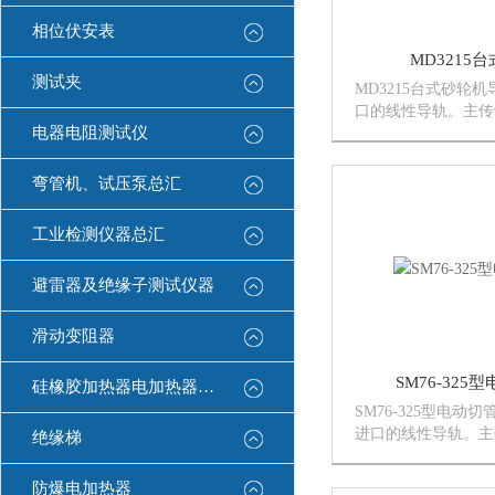
相位伏安表
MD3215
测试夹
MD3215台式砂轮
口的线性导轨。主传
电器电阻测试仪
的螺旋伞齿轮减速机
衡式双油缸同时工作
控制，实现无级调速
弯管机、试压泵总汇
两组虎钳液压夹紧，
动张...
工业检测仪器总汇
避雷器及绝缘子测试仪器
滑动变阻器
SM76-325
硅橡胶加热器电加热器康登电气
SM76-325型电动
进口的线性导轨。主
绝缘梯
术的螺旋伞齿轮减速
平衡式双油缸同时工
防爆电加热器