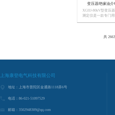
变压器绝缘油介
XGIIJ-80kV型
测定仪是一款专门用
能的高科技设备，其
器、油断路器、充油
器和油套管等高压电
中。
共 266
上海康登电气科技有限公司
地址：上海市普陀区金通路1118弄6号
电话：86-021-51097529
邮箱：3502948309@qq.com