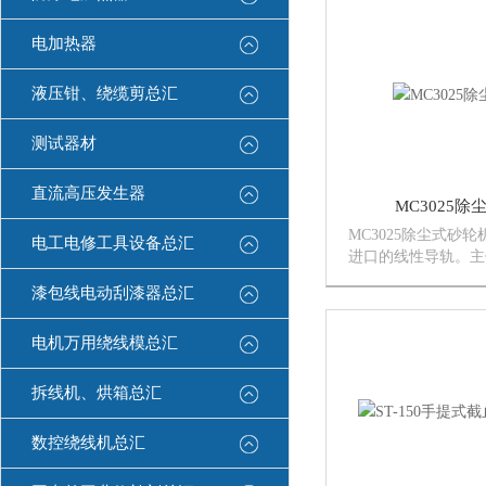
压控制，实现无级调
后两组虎钳液压夹紧
电加热器
压...
液压钳、绕缆剪总汇
测试器材
直流高压发生器
MC3025
MC3025除尘式砂
电工电修工具设备总汇
进口的线性导轨。主
术的螺旋伞齿轮减速
漆包线电动刮漆器总汇
平衡式双油缸同时工
压控制，实现无级调
电机万用绕线模总汇
后两组虎钳液压夹紧
自动...
拆线机、烘箱总汇
数控绕线机总汇