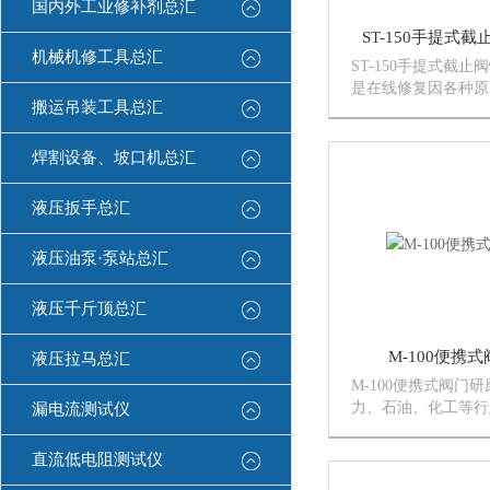
国内外工业修补剂总汇
ST-150手提式
机械机修工具总汇
ST-150手提式截
是在线修复因各种原
搬运吊装工具总汇
止阀、锥座阀、止回
它能轻便、快速、高
在线研磨修复，延长
焊割设备、坡口机总汇
命。
液压扳手总汇
液压油泵·泵站总汇
液压千斤顶总汇
M-100便携
液压拉马总汇
M-100便携式阀门
力、石油、化工等行
漏电流测试仪
输油阀门的现场快速
中型阀门拆装、运输
直流低电阻测试仪
仅提高了工作效率，