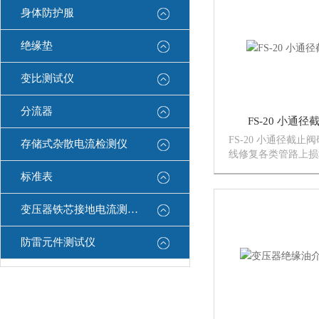
著经济效益。
身体防护服
绝缘垫
变比测试仪
分流器
FS-20 小通
FS-20 小通径截
存储式杂散电流检测仪
线修复各类管路上损
阀、锥座阀的轻型工
标准表
Φ10-Φ40mm，手
能快速高效地完成各
变压器铁芯接地电流测试仪
磨修理工作。
防雷元件测试仪