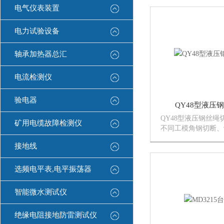
切，是标牌、锡钢片
电气仪表装置
作等行业得力机械，
床配合作用，作分解
电力试验设备
经济...
轴承加热器总汇
电流检测仪
验电器
QY48型液压
QY48型液压钢丝
矿用电缆故障检测仪
不同工模角钢切断、
即可实现。适用于各
接地线
力加工和成型，如挤
边、冲压、拉伸等；
种塑料、粉未制品的
选频电平表,电平振荡器
外，尚可...
智能微水测试仪
绝缘电阻接地防雷测试仪