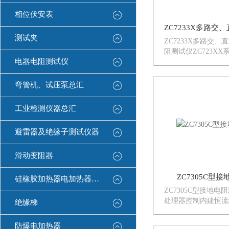
相位伏安表
测试夹
ZC7233X多路交、
阻测试仪ZC723X
电器电阻测试仪
缘测试仪是我公司全
规综合测试仪器。其
捷的操作将使你的测
弯管机、试压泵总汇
和准确。
工业检测仪器总汇
避雷器及绝缘子测试仪器
滑动变阻器
ZC7305C型
硅橡胶加热器电加热器康登电气
ZC7305C型接地
处理器控制内建恒流
绝缘梯
30A/510mΩ应用
补偿，5组测试程式
防爆电加热器