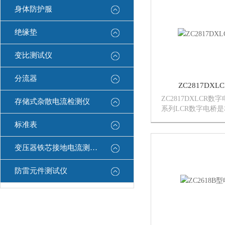
形美观。可直接测量多
身体防护服
绝缘垫
变比测试仪
分流器
ZC2817DX
ZC2817DXLCR数字
存储式杂散电流检测仪
系列LCR数字电桥
低频元件测量仪器的
标准表
应用多项元件测量的技
液晶显示，SMD贴
变压器铁芯接地电流测试仪
便，外形美观。可直..
防雷元件测试仪