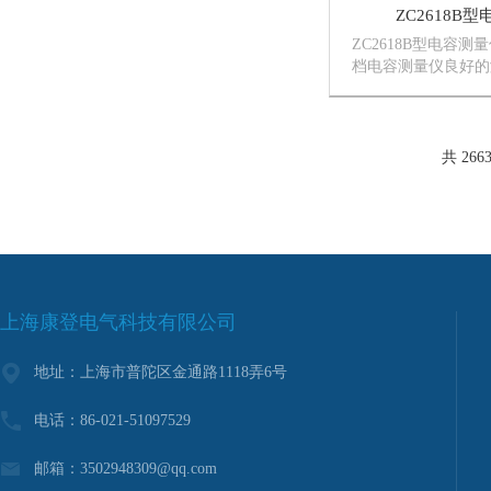
ZC2618B
ZC2618B型电容
档电容测量仪良好的
击能力强合理的功能
阻抗，特别适合陶瓷
盘锁定功能
共 266
上海康登电气科技有限公司
地址：上海市普陀区金通路1118弄6号
电话：86-021-51097529
邮箱：3502948309@qq.com