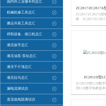
国内外工业修补剂总汇
机械机修工具总汇
ZC2817/ZC2817
桥 ZC2817/ZC28
搬运吊装工具总汇
桥是一种高精度、宽
测量仪器,可测量电
阻R等多种元件
焊割设备、坡口机总汇
ZC2817/ZC...
液压扳手总汇
液压油泵·泵站总汇
液压千斤顶总汇
ZC2811D型
液压拉马总汇
ZC2811D型LCR数字
列LCR数字电桥是
漏电流测试仪
频元件测量仪器的换
用多项元件测量的技
直流低电阻测试仪
显示，SMD贴片工