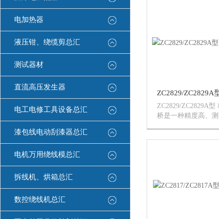
电加热器
液压钳、绕缆剪总汇
测试器材
直流高压发生器
ZC2829/ZC2829
电工电修工具设备总汇
桥是一种精度高、测
测试分辨率的新型阻
漆包线电动刮漆器总汇
高达500kHz的测试频
进任意编程、5mV-
电机万用绕线模总汇
置偏置电...
拆线机、烘箱总汇
数控绕线机总汇