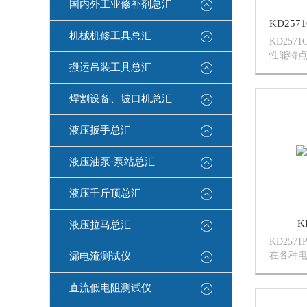
国内外工业修补剂总汇
机械机修工具总汇
KD25
性能特点
搬运吊装工具总汇
养、维
试。●提
●31/2
焊割设备、坡口机总汇
耗电、自
液压扳手总汇
液压油泵·泵站总汇
液压千斤顶总汇
K
液压拉马总汇
KD257
在各种
漏电流测试仪
及检定中
定绝缘测
直流低电阻测试仪
示,直观