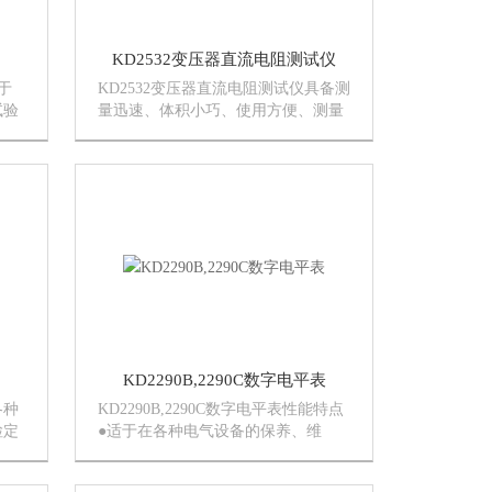
KD2532变压器直流电阻测试仪
于
KD2532变压器直流电阻测试仪具备测
试验
量迅速、体积小巧、使用方便、测量
额
精度高等特点，能够自动完成稳流判
显
断、数据采集、数据处理及阻值显示
5
等功能。其输出电流可达5A、10A，
测量范围广泛，分辨率高达1μΩ...
KD2290B,2290C数字电平表
各种
KD2290B,2290C数字电平表性能特点
检定
●适于在各种电气设备的保养、维
缘
修、试验及检定中作绝缘测试。●提
直观
供三个额定绝缘测试电压。●31/2LCD