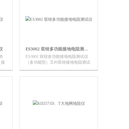
分钟关机。用9V（6L...
仪
ES3002 双钳多功能接地电阻测试仪
简
ES3002 双钳多功能接地电阻测试仪
、接
（多功能型）又叫双钳接地电阻测试
常用
仪。其集合多种测量方法于一体的高
D灰
级接地电阻测试仪，该仪表除了具有
满足
传统打辅助地极测接地电阻的功能
替
外，还具备了无辅助地极测量的*功
能。...