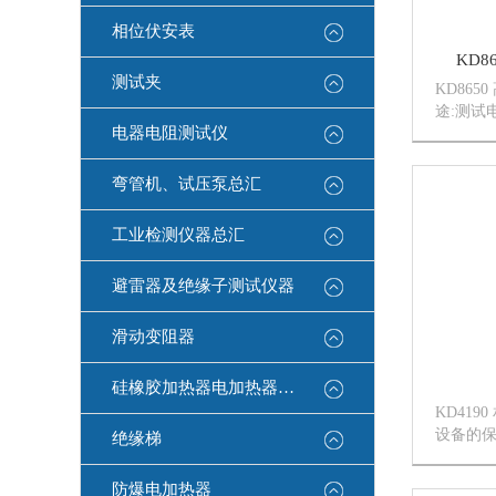
相位伏安表
KD8
测试夹
KD86
途:测试
电器电阻测试仪
点:500V
出,使用
抗干扰能
弯管机、试压泵总汇
压:5...
工业检测仪器总汇
避雷器及绝缘子测试仪器
滑动变阻器
硅橡胶加热器电加热器康登电气
KD41
设备的
绝缘梯
绝缘测试
电压。●3
防爆电加热器