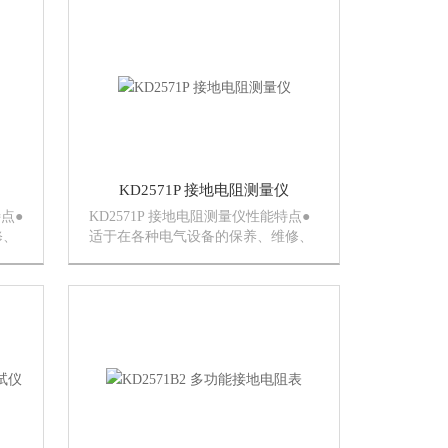
关
数字显示,直观清晰。 ●低耗电、自动
延时5分钟关机。用...
KD2571P 接地电阻测量仪
特点●
KD2571P 接地电阻测量仪性能特点●
修、
适于在各种电气设备的保养、维修、
三
试验及检定中作绝缘测试。●提供三
数字
个额定绝缘测试电压。●31/2LCD数字
延时
显示,直观清晰。 ●低耗电、自动延时
5分钟关机。用9V（...