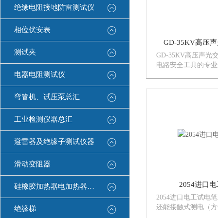
绝缘电阻接地防雷测试仪
相位伏安表
GD-35KV高
测试夹
GD-35KV高压声
电路安全工具的专业
电器电阻测试仪
设备齐全，手段*，
品设计*、新颖、合
制造业中的*产品。
弯管机、试压泵总汇
产的GD系列声光显示
工业检测仪器总汇
避雷器及绝缘子测试仪器
滑动变阻器
2054进口
硅橡胶加热器电加热器康登电气
2054进口电工试电
还能接触式测电（方
绝缘梯
还有手电筒功能电力