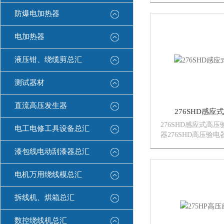
的Z佳助手}
防爆电加热器
电加热器
液压钳、绕缆剪总汇
测试器材
直流高压发生器
276SHD感
276SHD感应式高
电工电修工具设备总汇
器276SHD高压验
交流电缆中是否存在
漆包线电动刮漆器总汇
绝缘棒允许在安全电
线路。仪器小型、轻
电机万用绕线模总汇
持。该高压验电器也
路...
拆线机、烘箱总汇
数控绕线机总汇