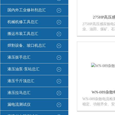
国内外工业修补剂总汇
275HP高
机械机修工具总汇
275HP高压感应验
业、油田、煤矿、石
搬运吊装工具总汇
全。不仅仅是感应电
同等级电压或不同的
能高压验电器提供作
焊割设备、坡口机总汇
线、检查软性缆线、
检查氖气灯...
液压扳手总汇
液压油泵·泵站总汇
液压千斤顶总汇
WN-089杂
液压拉马总汇
WN-089杂散电流
稳定、功能齐全、安
漏电流测试仪
理、结构新颖的测试
快速检测地下管道中