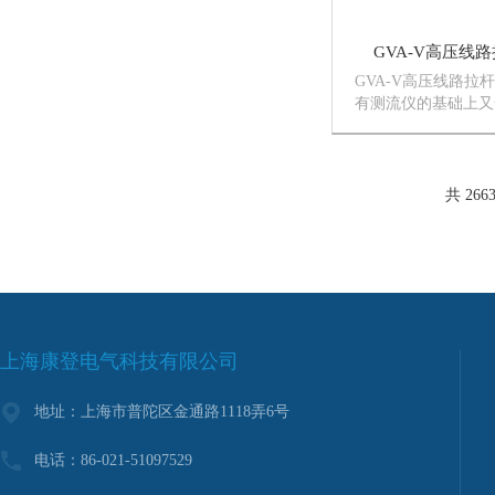
GVA-V高压线
GVA-V高压线路拉
有测流仪的基础上又
它采用了单片机智能
来操作繁琐和读数不
加了储存阅读等功能
了,大大减少了工人操作
共 266
上海康登电气科技有限公司
地址：上海市普陀区金通路1118弄6号
电话：86-021-51097529