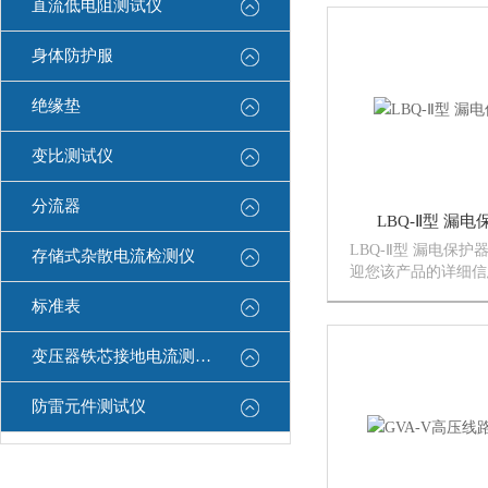
直流低电阻测试仪
杂散电流进 行监测
集流入点及流出点}
身体防护服
绝缘垫
变比测试仪
分流器
LBQ-Ⅱ型 漏
LBQ-Ⅱ型 漏电保
存储式杂散电流检测仪
迎您该产品的详细信
测试仪的种类有很多
标准表
会有细微的差别，本
的解决方案。}
变压器铁芯接地电流测试仪
防雷元件测试仪