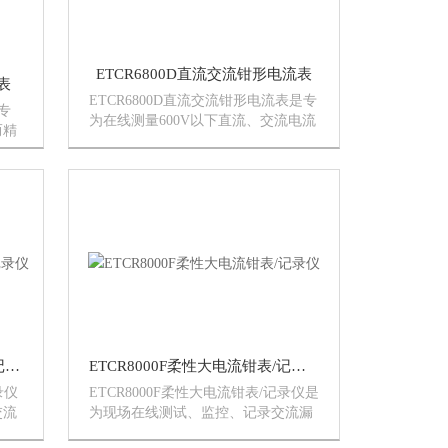
ETCR6800D直流交流钳形电流表
表
ETCR6800D直流交流钳形电流表是专
专
为在线测量600V以下直流、交流电流
而精
而精心设计制造的，采用CT及数字集
字集
成技术，钳头无任何裸露金属导体，
可钳
非接触测量，确保操作安全。仪表分
能
大小不同口径、体积小、精度...
ETCR8000FA柔性大电流钳表/记录仪
ETCR8000F柔性大电流钳表/记录仪
录仪
ETCR8000F柔性大电流钳表/记录仪是
交流
为现场在线测试、监控、记录交流漏
的，
电流、大电流而精心设计制造的，由