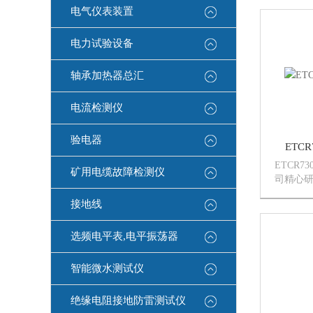
小，钳口
电气仪表装置
点。广
铁路、
电力试验设备
单位...
轴承加热器总汇
电流检测仪
验电器
ETC
ETCR
矿用电缆故障检测仪
司精心
交流电
接地线
电流间
功功率
因数、
选频电平表,电平振荡器
式、...
智能微水测试仪
绝缘电阻接地防雷测试仪