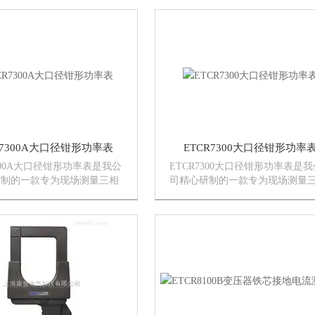
大，精度高，功能*的特
由主机、柔性电流钳、监控软件
泛适用于电力、通信、气象、
讯线等组成。广泛适用于电力、
油田、建筑、计量、科研教学
信、气象、铁路、油田、建筑、
量...
R7300A大口径钳形功率表
ETCR7300大口径钳形功率
7300A大口径钳形功率表是我公
ETCR7300大口径钳形功率表是我
研制的一款专为现场测量三相
司精心研制的一款专为现场测量
压、电流、电压间相位、电压
交流电压、电流、漏电流、电压
相位、频率、相序、电能、有
位、电压电流间相位、频率、相
、无功功率、视在功率、功率
电能、有功功率、无功功率、视
总功率等的多功能、数字
率、功率因数、总功率等的多功
数...