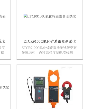
低压电流、漏电流测试，选择不...
.
流表
ETCR9100C氧化锌避雷器测试仪
表突
ETCR9100C氧化锌避雷器测试仪突破
而精
传统结构，通过高精度漏电流检测
膜数
（分辨力1uA）,在线判断氧化锌避雷
线接
器的运行情况，采用CT及屏蔽技术，
输方
由高压检测仪配高压绝缘杆组成，无
.
线传送测试数据，配备无线接收...