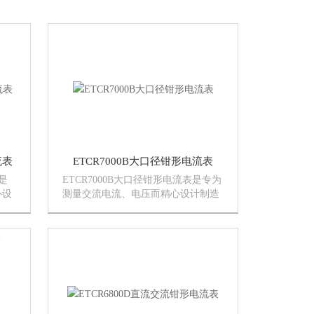
流表
ETCR7000B大口径钳形电流表
是
ETCR7000B大口径钳形电流表是专为
心设
测量交流电流、电压而精心设计制造
成技
的，采用CT技术及数字集成技术，大
：可
口径80mm×80mm，可钳96mm排线、
全自动、能同时测试一路电流和三路
电压，同屏...