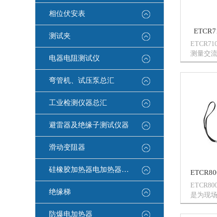
相位伏安表
ETCR
测试夹
ETCR
测量交
电器电阻测试仪
用CT技
（108m
弯管机、试压泵总汇
或160m
工业检测仪器总汇
避雷器及绝缘子测试仪器
滑动变阻器
硅橡胶加热器电加热器康登电气
ETCR8
绝缘梯
是为现
漏电流
防爆电加热器
主机、E