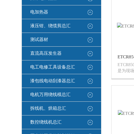
钳、通
的原因；
电加热器
液压钳、绕缆剪总汇
测试器材
直流高压发生器
ETCR
电工电修工具设备总汇
是为现场
漏电流
漆包线电动刮漆器总汇
用无线
离约80
电机万用绕线模总汇
监测仪由
拆线机、烘箱总汇
数控绕线机总汇