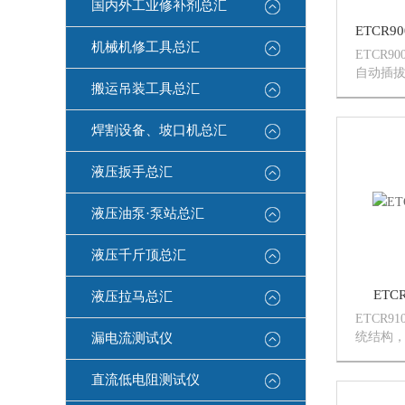
国内外工业修补剂总汇
ETCR
机械机修工具总汇
ETCR9
自动插
搬运吊装工具总汇
精心设计
数字集
接收器
焊割设备、坡口机总汇
能穿透多
液压扳手总汇
液压油泵·泵站总汇
液压千斤顶总汇
ET
液压拉马总汇
ETCR
统结构
漏电流测试仪
电情况
况。采用
直流低电阻测试仪
仪配高