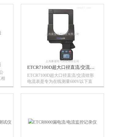
、通
主机、柔性电流钳、监控软件、通讯
通
线等组成。广泛适用于电力、通信、
计
气象、铁路、油田、建筑、计量、...
表
ETCR7100D超大口径直流/交流钳形电流表
公
ETCR7100D超大口径直流/交流钳形
三相
电流表是专为在线测量600V以下直
间相
流、交流电流而精心设计制造的，采
序、
用CT及数字集成技术，钳头无任何祼
在功
露金属导体，非接触测量，确保操作
能、
安全。超大口径，方便钳测粗导...