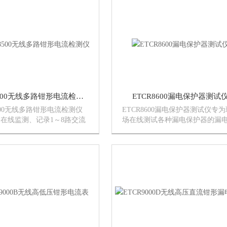
线等组成，可广泛应用在380/220
讯线等组成。对发现绝缘故障
力系统中，为用电检查人员...
发现绝缘故障的电路；监...
ETCR8500无线多路钳形电流检测仪
ETCR8600漏电保护器测试
8500无线多路钳形电流检测仪
ETCR8600漏电保护器测试仪专为
在线监测、记录1～8路交流
场在线测试各种漏电保护器的漏
、电流而精心设计制造的。采
作电流、漏电不动作电流、以及
传输数据方式，其直线传输距
动作时间，测试电流从0～500mA
米，能穿透金属隔墙或障碍。
十档（15、30、50、75、100、15
主机、电流钳、监控软件...
200、250、...