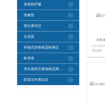
杆，还
身体防护服
电...
绝缘垫
变比测试仪
分流器
ET
ETCR
存储式杂散电流检测仪
统结构
计制造的
标准表
成技术
组成。
变压器铁芯接地电流测试仪
高精度
使...
防雷元件测试仪