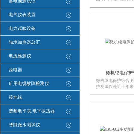
蓄电池测试仪
地进行各种组合输出
护试验。每相电压可输
电气仪表装置
三并可输出120A，
功能电压项，可设...
电力试验设备
轴承加热器总汇
电流检测仪
验电器
微机继电保护
微机继电保护综合测
矿用电缆故障检测仪
护测试仪是近十年来
新型智能化测试仪器
接地线
护试验工具主要是用
组合而成，体积笨重
不能满足现代微机继
选频电平表,电平振荡器
作。随着...
智能微水测试仪