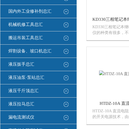
国内外工业修补剂总汇
机械机修工具总汇
KD330三相笔记本
仪的种类有很多，不
搬运吊装工具总汇
细微的差别，本公司
决方案。
焊割设备、坡口机总汇
液压扳手总汇
液压油泵·泵站总汇
液压千斤顶总汇
HTDZ-10A 
液压拉马总汇
HTDZ-10A 直流
的开关电源技术，由
漏电流测试仪
测量结果。克服了其
LED显示值在阳光