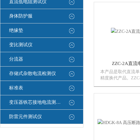
直流低电阻测试仪
点，同时具备了自动
身体防护服
绝缘垫
变比测试仪
分流器
ZZC-2A直
本产品是取代直流单
存储式杂散电流检测仪
精度换代产品。ZZC
试仪采用了*的开关
标准表
量速度比电桥快一百
由四位半LCD液晶
变压器铁芯接地电流测试仪
位半LCD液晶显示
电...
防雷元件测试仪